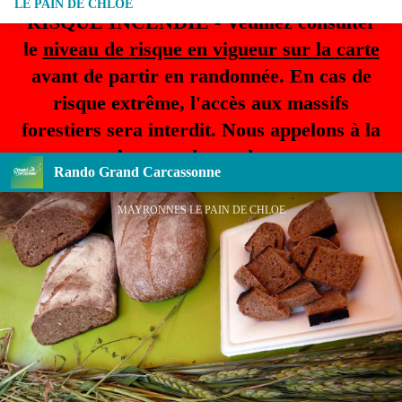
LE PAIN DE CHLOÉ
RISQUE INCENDIE - Veuillez consulter
le
niveau de risque en vigueur sur la carte
avant de partir en randonnée. En cas de
risque extrême, l'accès aux massifs
forestiers sera interdit. Nous appelons à la
plus grande prudence.
Rando Grand Carcassonne
MAYRONNES LE PAIN DE CHLOE