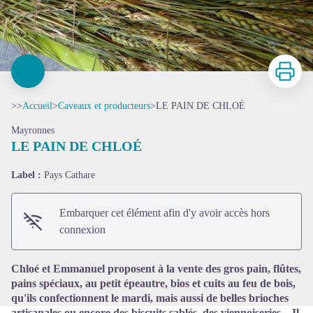
Imprimer
>>
Accueil
>
Caveaux et producteurs
>
LE PAIN DE CHLOÉ
Mayronnes
LE PAIN DE CHLOÉ
Label :
Pays Cathare
Voir l'image en plein écran
Embarquer cet élément afin d'y avoir accès hors
connexion
Chloé et Emmanuel proposent à la vente des gros pain, flûtes,
pains spéciaux, au petit épeautre, bios et cuits au feu de bois,
qu'ils confectionnent le mardi, mais aussi de belles brioches
artisanales ou encore des biscuits sablés, des viennoiseries... Il