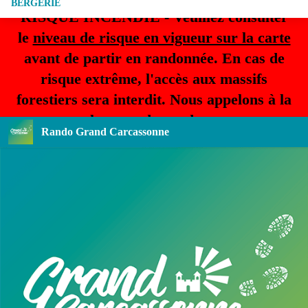
BERGERIE
RISQUE INCENDIE - Veuillez consulter
le
niveau de risque en vigueur sur la carte
avant de partir en randonnée. En cas de
risque extrême, l'accès aux massifs
forestiers sera interdit. Nous appelons à la
plus grande prudence.
Rando Grand Carcassonne