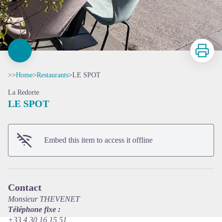
Print
>>
Home
>
Restaurants
>
LE SPOT
La Redorte
LE SPOT
View picture in full screen
Embed this item to access it offline
Contact
Monsieur THEVENET
Téléphone fixe :
+33 4 30 16 15 51