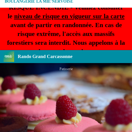
BOULANGERIE LA MIE'NERVOISE
RISQUE INCENDIE - Veuillez consulter
le
niveau de risque en vigueur sur la carte
avant de partir en randonnée. En cas de
risque extrême, l'accès aux massifs
forestiers sera interdit. Nous appelons à la
plus grande prudence.
Rando Grand Carcassonne
Patisserie