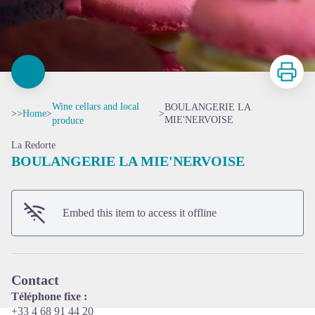
Print
Wine cellars and local
BOULANGERIE LA
>>
Home
>
>
MIE'NERVOISE
produce
La Redorte
BOULANGERIE LA MIE'NERVOISE
View picture in full screen
Embed this item to access it offline
Contact
Téléphone fixe :
+33 4 68 91 44 20