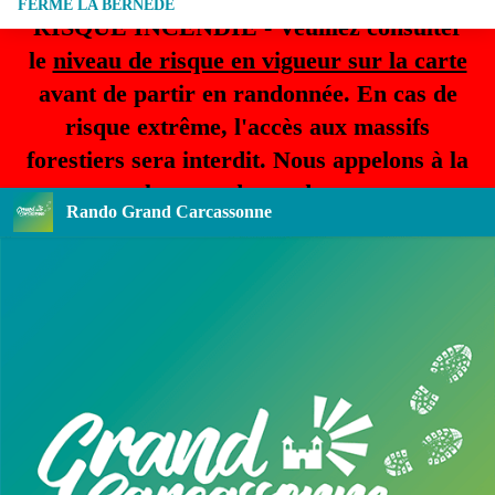
FERME LA BERNEDE
RISQUE INCENDIE - Veuillez consulter
le
niveau de risque en vigueur sur la carte
avant de partir en randonnée. En cas de
risque extrême, l'accès aux massifs
forestiers sera interdit. Nous appelons à la
plus grande prudence.
Rando Grand Carcassonne