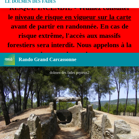
LE DOLMEN DES FADES
RISQUE INCENDIE - Veuillez consulter
le
niveau de risque en vigueur sur la carte
avant de partir en randonnée. En cas de
risque extrême, l'accès aux massifs
forestiers sera interdit. Nous appelons à la
plus grande prudence.
Rando Grand Carcassonne
dolmen des fades pepieux2