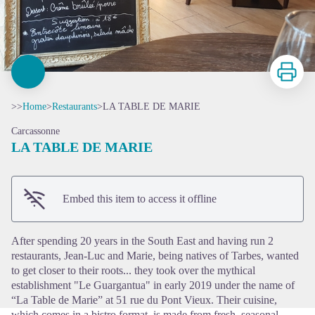
Print
>>
Home
>
Restaurants
>
LA TABLE DE MARIE
Carcassonne
LA TABLE DE MARIE
View picture in full screen
Embed this item to access it offline
After spending 20 years in the South East and having run 2
restaurants, Jean-Luc and Marie, being natives of Tarbes, wanted
to get closer to their roots... they took over the mythical
establishment "Le Guargantua" in early 2019 under the name of
“La Table de Marie” at 51 rue du Pont Vieux. Their cuisine,
which comes in a bistro format, is made from fresh, seasonal