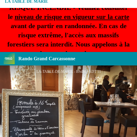
LA TABLE DE MARIE
RISQUE INCENDIE - Veuillez consulter
le
niveau de risque en vigueur sur la carte
avant de partir en randonnée. En cas de
risque extrême, l'accès aux massifs
forestiers sera interdit. Nous appelons à la
plus grande prudence.
Rando Grand Carcassonne
LA-TABLE-DE-MARIE - BSdM - ADT 11