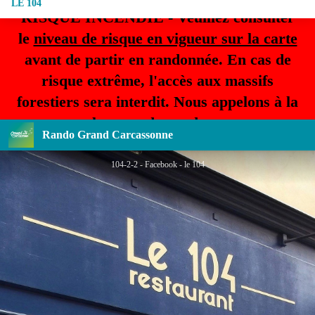
LE 104
RISQUE INCENDIE - Veuillez consulter
le
niveau de risque en vigueur sur la carte
avant de partir en randonnée. En cas de
risque extrême, l'accès aux massifs
forestiers sera interdit. Nous appelons à la
plus grande prudence.
Rando Grand Carcassonne
104-2-2 - Facebook - le 104