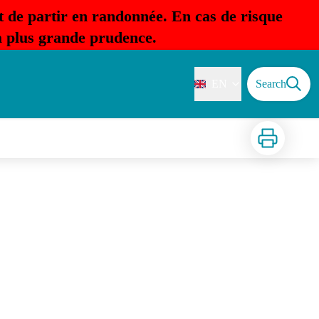
t de partir en randonnée. En cas de risque
la plus grande prudence.
EN
Search
Print