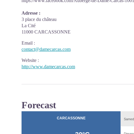
https://www.facebook.com/Auberge-de-Dame-Carcas-10
Adresse :
3 place du château
La Cité
11000 CARCASSONNE
Email
:
contact@damecarcas.com
Website
:
http://www.damecarcas.com
Forecast