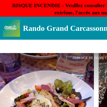
RISQUE INCENDIE - Veuillez consulter 
extrême, l'accès aux ma
Rando Grand Carcasson