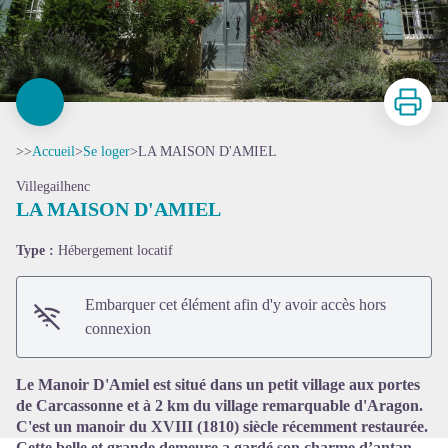
Imprimer
>>
Accueil
>
Se loger
>
LA MAISON D'AMIEL
Villegailhenc
LA MAISON D'AMIEL
Type :
Hébergement locatif
Voir l'image en plein écran
Embarquer cet élément afin d'y avoir accès hors
connexion
Le Manoir D'Amiel est situé dans un petit village aux portes
de Carcassonne et à 2 km du village remarquable d'Aragon.
C'est un manoir du XVIII (1810) siècle récemment restaurée.
Cette belle et grande demeure a gardé son charme d’antan