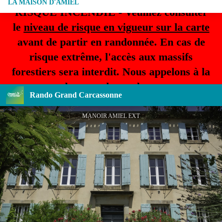
LA MAISON D'AMIEL
RISQUE INCENDIE - Veuillez consulter
le
niveau de risque en vigueur sur la carte
avant de partir en randonnée. En cas de
risque extrême, l'accès aux massifs
forestiers sera interdit. Nous appelons à la
plus grande prudence.
Rando Grand Carcassonne
MANOIR AMIEL EXT