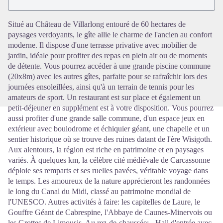
Voir l'image en plein écran
Situé au Château de Villarlong entouré de 60 hectares de
paysages verdoyants, le gîte allie le charme de l'ancien au confort
moderne. Il dispose d'une terrasse privative avec mobilier de
jardin, idéale pour profiter des repas en plein air ou de moments
de détente. Vous pourrez accéder à une grande piscine commune
(20x8m) avec les autres gîtes, parfaite pour se rafraîchir lors des
journées ensoleillées, ainsi qu'à un terrain de tennis pour les
amateurs de sport. Un restaurant est sur place et également un
petit-déjeuner en supplément est à votre disposition. Vous pourrez
aussi profiter d'une grande salle commune, d'un espace jeux en
extérieur avec boulodrome et échiquier géant, une chapelle et un
sentier historique où se trouve des ruines datant de l'ère Wisigoth.
Aux alentours, la région est riche en patrimoine et en paysages
variés. À quelques km, la célèbre cité médiévale de Carcassonne
déploie ses remparts et ses ruelles pavées, véritable voyage dans
le temps. Les amoureux de la nature apprécieront les randonnées
le long du Canal du Midi, classé au patrimoine mondial de
l'UNESCO. Autres activités à faire: les capitelles de Laure, le
Gouffre Géant de Cabrespine, l'Abbaye de Caunes-Minervois ou
les Grottes de Limousis. Au rez-de-chaussée: - Hall d'entrée avec