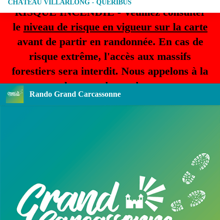
CHÂTEAU VILLARLONG - QUÉRIBUS
RISQUE INCENDIE - Veuillez consulter
le
niveau de risque en vigueur sur la carte
avant de partir en randonnée. En cas de
risque extrême, l'accès aux massifs
forestiers sera interdit. Nous appelons à la
plus grande prudence.
Rando Grand Carcassonne