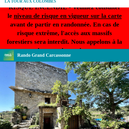
LA TOUR AUX COLOMBES
RISQUE INCENDIE - Veuillez consulter
le
niveau de risque en vigueur sur la carte
avant de partir en randonnée. En cas de
risque extrême, l'accès aux massifs
forestiers sera interdit. Nous appelons à la
plus grande prudence.
Rando Grand Carcassonne