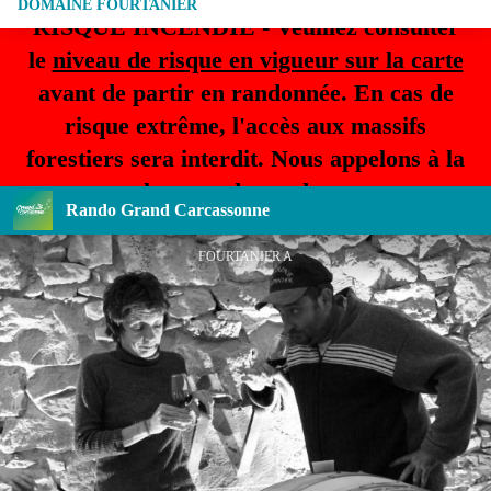
DOMAINE FOURTANIER
RISQUE INCENDIE - Veuillez consulter
le
niveau de risque en vigueur sur la carte
avant de partir en randonnée. En cas de
risque extrême, l'accès aux massifs
forestiers sera interdit. Nous appelons à la
plus grande prudence.
Rando Grand Carcassonne
FOURTANIER A