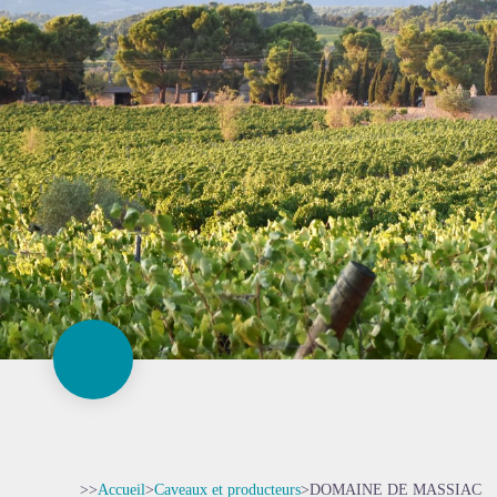
>>
Accueil
>
Caveaux et producteurs
>
DOMAINE DE MASSIAC