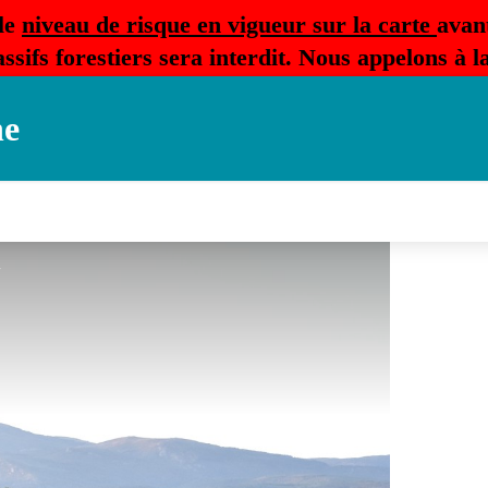
le
niveau de risque en vigueur sur la carte
avan
ssifs forestiers sera interdit. Nous appelons à 
ne
 B