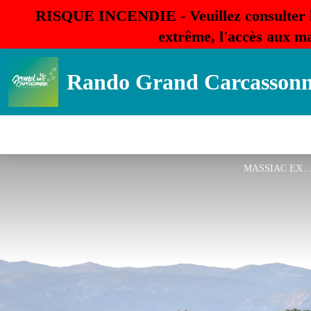
RISQUE INCENDIE - Veuillez consulter 
extrême, l'accès aux ma
Rando Grand Carcasson
MASSIAC EXT