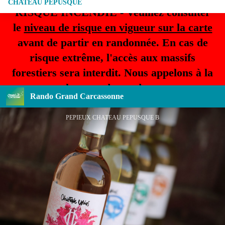
CHATEAU PEPUSQUE
RISQUE INCENDIE - Veuillez consulter
le
niveau de risque en vigueur sur la carte
avant de partir en randonnée. En cas de
risque extrême, l'accès aux massifs
forestiers sera interdit. Nous appelons à la
plus grande prudence.
Rando Grand Carcassonne
PEPIEUX CHATEAU PEPUSQUE B