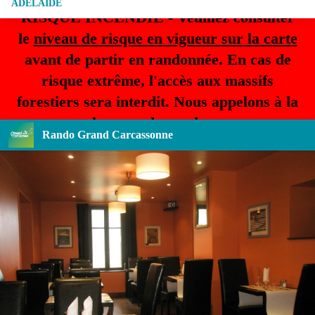
ADÉLAÏDE
RISQUE INCENDIE - Veuillez consulter
le
niveau de risque en vigueur sur la carte
avant de partir en randonnée. En cas de
risque extrême, l'accès aux massifs
forestiers sera interdit. Nous appelons à la
plus grande prudence.
Rando Grand Carcassonne