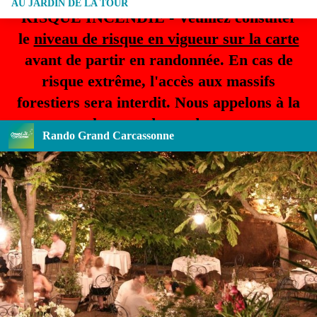
AU JARDIN DE LA TOUR
RISQUE INCENDIE - Veuillez consulter
le
niveau de risque en vigueur sur la carte
avant de partir en randonnée. En cas de
risque extrême, l'accès aux massifs
forestiers sera interdit. Nous appelons à la
plus grande prudence.
Rando Grand Carcassonne