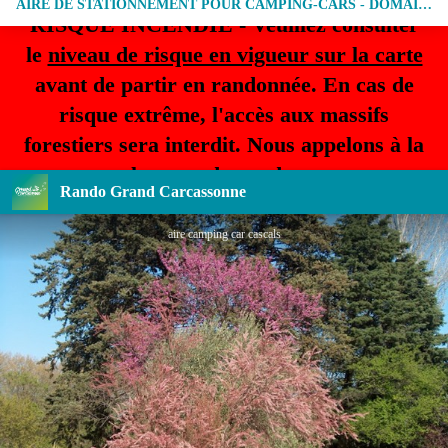
AIRE DE STATIONNEMENT POUR CAMPING-CARS - DOMAINE LES CASCALS
RISQUE INCENDIE - Veuillez consulter
le
niveau de risque en vigueur sur la carte
avant de partir en randonnée. En cas de
risque extrême, l'accès aux massifs
forestiers sera interdit. Nous appelons à la
plus grande prudence.
Rando Grand Carcassonne
aire camping car cascals