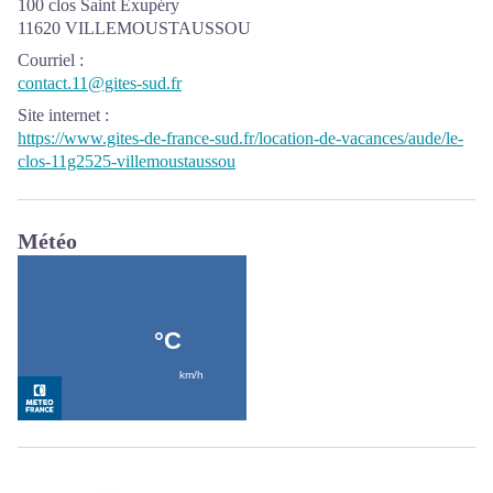
100 clos Saint Exupéry
11620 VILLEMOUSTAUSSOU
Courriel
:
contact.11@gites-sud.fr
Site internet
:
https://www.gites-de-france-sud.fr/location-de-vacances/aude/le-
clos-11g2525-villemoustaussou
Météo