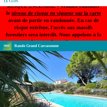
LE CLOS
RISQUE INCENDIE - Veuillez consulter
le
niveau de risque en vigueur sur la carte
avant de partir en randonnée. En cas de
risque extrême, l'accès aux massifs
forestiers sera interdit. Nous appelons à la
plus grande prudence.
Rando Grand Carcassonne