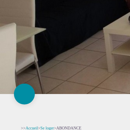
>>
Accueil
>
Se loger
>
ABONDANCE