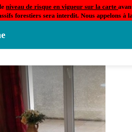
le
niveau de risque en vigueur sur la carte
avan
ssifs forestiers sera interdit. Nous appelons à 
ne