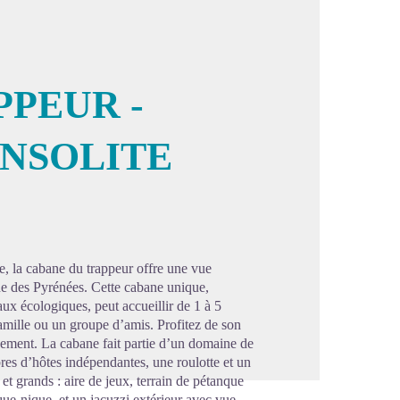
PEUR -
NSOLITE
image en plein écran
e, la cabane du trappeur offre une vue
ne des Pyrénées. Cette cabane unique,
aux écologiques, peut accueillir de 1 à 5
famille ou un groupe d’amis. Profitez de son
inement. La cabane fait partie d’un domaine de
res d’hôtes indépendantes, une roulotte et un
 et grands : aire de jeux, terrain de pétanque
ue-nique, et un jacuzzi extérieur avec vue