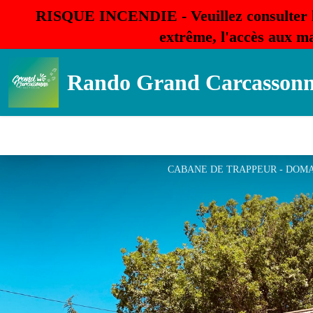
RISQUE INCENDIE - Veuillez consulter 
extrême, l'accès aux ma
Rando Grand Carcasson