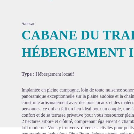
Saissac
CABANE DU TRAP
HÉBERGEMENT I
Voir l'
Type :
Hébergement locatif
Implantée en pleine campagne, loin de toute nuisance sonor
panoramique exceptionnelle sur la plaine audoise et la chaî
construite artisanalement avec des bois locaux et des matéri
personnes, ce qui en fait un lieu idéal pour un couple, une 
confort et de sa terrasse privative pour vous ressourcer ple
2 hectares arboré et clôturé, comprenant également 4 chamb
loft moderne. Vous y trouverez diverses activités pour petits
panoramique, baby-foot, Ping-Pong, échecs géants, coin piq