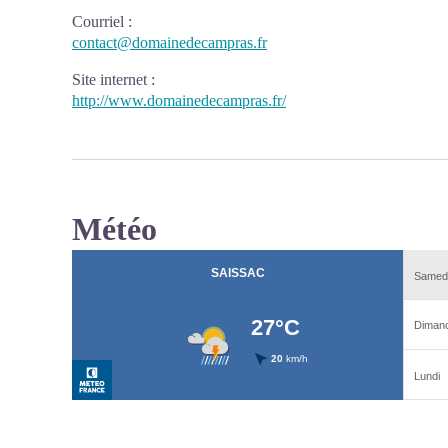
Courriel
:
contact@domainedecampras.fr
Site internet
:
http://www.domainedecampras.fr/
Météo