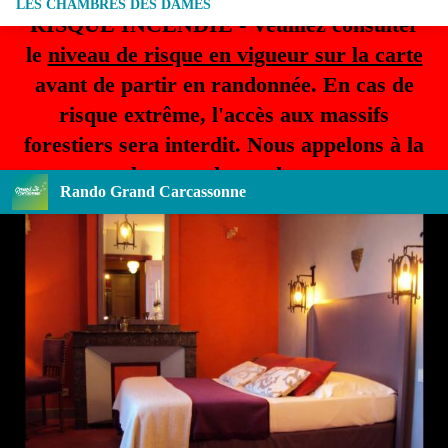
LES CHAMBRES DES DAMES
RISQUE INCENDIE - Veuillez consulter
le
niveau de risque en vigueur sur la carte
avant de partir en randonnée. En cas de
risque extrême, l'accès aux massifs
forestiers sera interdit. Nous appelons à la
plus grande prudence.
Rando Grand Carcassonne