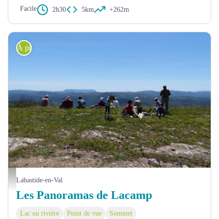
Facile
2h30
5km
+262m
À pied
Pic Nic
Labastide-en-Val
Les Panoramas de Lacamp
Lac ou rivière
Point de vue
Sommet