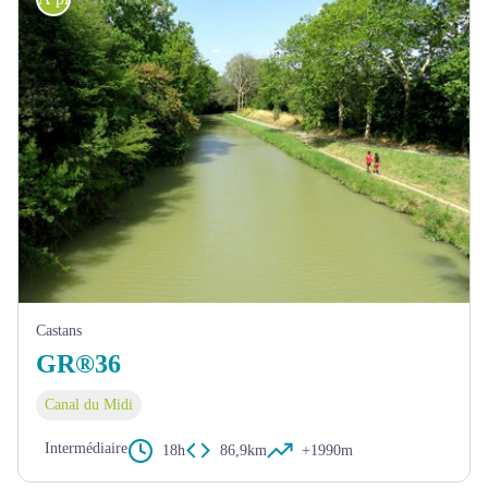
Castans
GR®36
Canal du Midi
Intermédiaire
18h
86,9km
+1990m