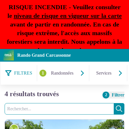
RISQUE INCENDIE - Veuillez consulter
le
niveau de risque en vigueur sur la carte
avant de partir en randonnée. En cas de
risque extrême, l'accès aux massifs
forestiers sera interdit. Nous appelons à la
plus grande prudence.
Rando Grand Carcassonne
FILTRES
1
Randonnées
Services
4 résultats trouvés
Filtrer
2
Recherche
Rech
À pied