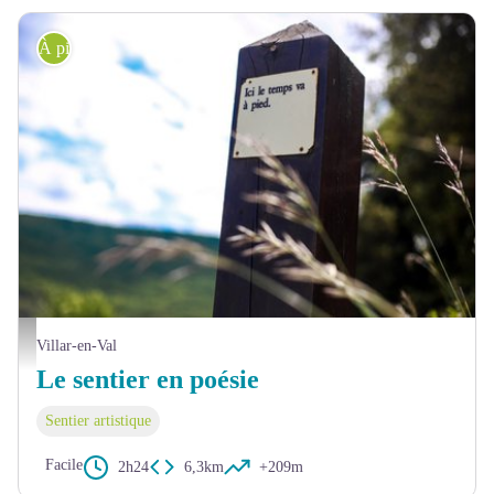
À pied
© Christian Bellavia
Villar-en-Val
Le sentier en poésie
Sentier artistique
Facile
2h24
6,3km
+209m