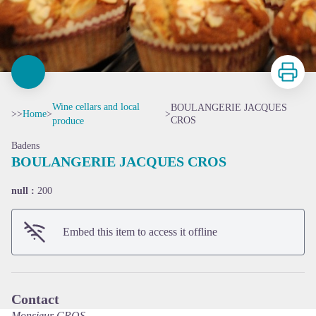
Print
Wine cellars and local
BOULANGERIE JACQUES
>>
Home
>
>
CROS
produce
Badens
BOULANGERIE JACQUES CROS
null :
200
View picture in full screen
Embed this item to access it offline
Contact
Monsieur CROS